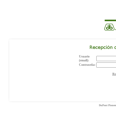
Usuario
(email):
Contraseña:
Re
DuPont Pioneer 